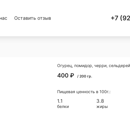
+7 (9
нас
Оставить отзыв
Огурец, помидор, черри, сельдерей
400
₽
/
200
гр.
Пищевая ценность в 100г.:
1.1
3.8
белки
жиры