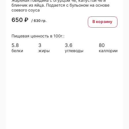
Жареная говядина с огурцом че, капустой че и
блинчик из яйца. Подается с бульоном на основе
соевого соуса
650
₽
/
630
гр.
В корзину
Пищевая ценность в 100г.:
5.8
3
3.6
80
белки
жиры
углеводы
каллории