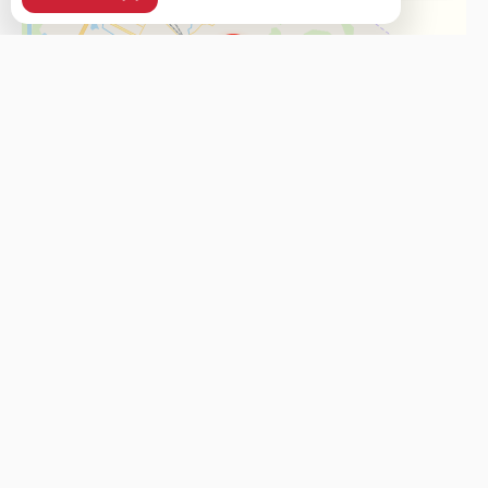
г. Биробиджан, ул. Шолом-Алейхема, 1