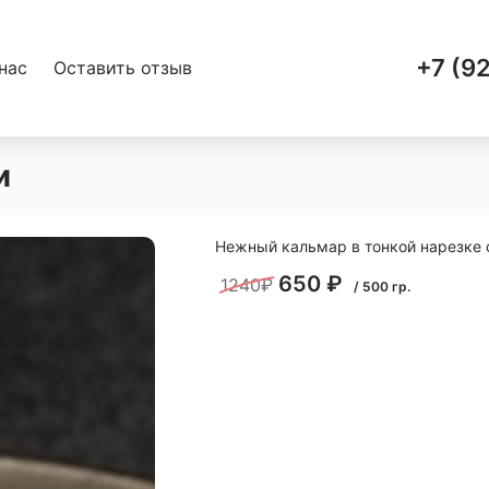
+7 (9
нас
Оставить отзыв
и
Нежный кальмар в тонкой нарезке
650
₽
1240₽
/
500
гр.