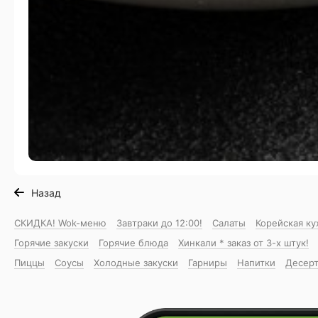
Назад
СКИДКА! Wok-меню
Завтраки до 12:00!
Салаты
Корейская ку
Горячие закуски
Горячие блюда
Хинкали * заказ от 3-х штук!
Пиццы
Соусы
Холодные закуски
Гарниры
Напитки
Десер